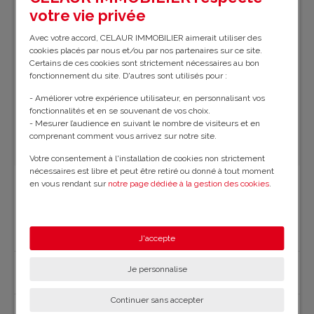
votre vie privée
Avec votre accord, CELAUR IMMOBILIER aimerait utiliser des
cookies placés par nous et/ou par nos partenaires sur ce site.
Certains de ces cookies sont strictement nécessaires au bon
fonctionnement du site. D'autres sont utilisés pour :
- Améliorer votre expérience utilisateur, en personnalisant vos
fonctionnalités et en se souvenant de vos choix.
- Mesurer l’audience en suivant le nombre de visiteurs et en
comprenant comment vous arrivez sur notre site.
Votre consentement à l'installation de cookies non strictement
nécessaires est libre et peut être retiré ou donné à tout moment
en vous rendant sur
notre page dédiée à la gestion des cookies
.
LOCATION APPARTEMENT CENTRE
En savoir plus sur notre politique de confidentialité
.
D'ARGENTAT
- LGA334
J'accepte
Je personnalise
Corrèze (Argentat)
Continuer sans accepter
50 m²
1 chambre(s)