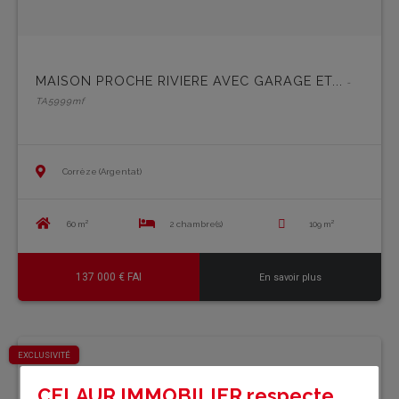
MAISON PROCHE RIVIERE AVEC GARAGE ET...
-
TA5999mf
Corrèze (Argentat)
60 m²
2 chambre(s)
109 m²
137 000 € FAI
En savoir plus
EXCLUSIVITÉ
CELAUR IMMOBILIER respecte