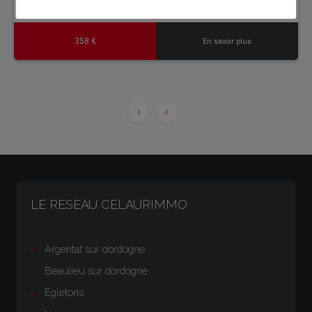
358 €
En savoir plus
1
2
">
LE RESEAU CELAURIMMO
Argentat sur dordogne
Beaulieu sur dordogne
Egletons